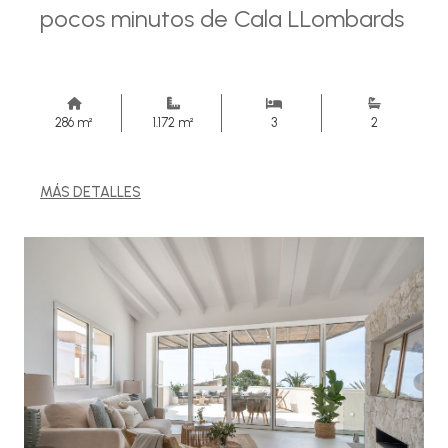
pocos minutos de Cala LLombards
286 m²
1.172 m²
3
2
MÁS DETALLES