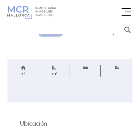
Consultar precio
REF.
m²
m²
Ubicación