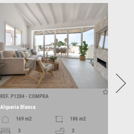
REF. P1284 - COMPRA
REF. R
Alqueria Blanca
Alaró
169 m2
186 m2
6
3
3