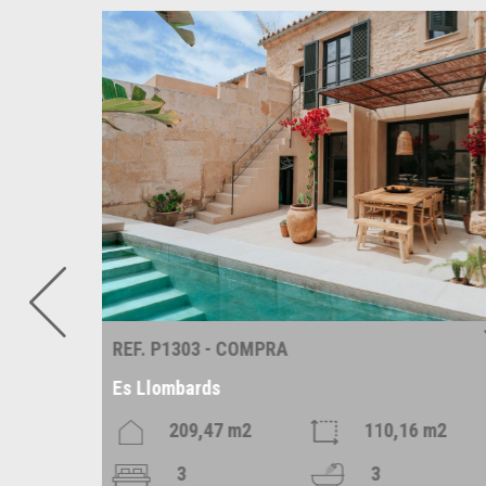
REF. P1303 - COMPRA
Es Llombards
209,47 m2
110,16 m2
3
3