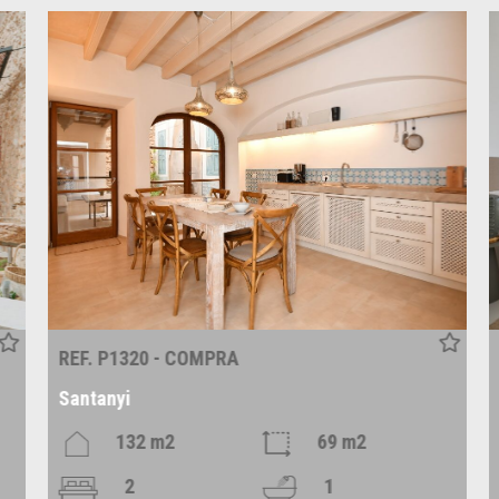
REF. P1320 - COMPRA
Santanyi
132 m2
69 m2
2
1