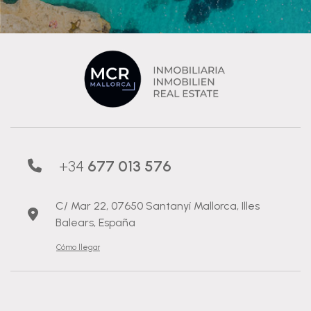
+34
677 013 576
C/ Mar 22, 07650 Santanyí Mallorca, Illes
Balears, España
Cómo llegar