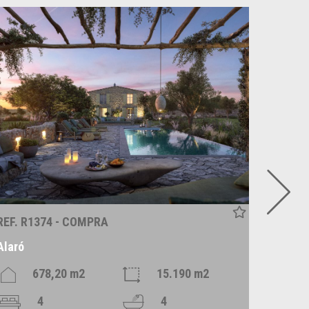
REF. R1374 - COMPRA
REF. P
Alaró
Alqueri
678,20 m2
15.190 m2
4
4