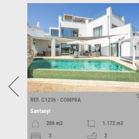
REF. C1236 - COMPRA
Santanyi
m2
286 m2
1.172 m2
3
2