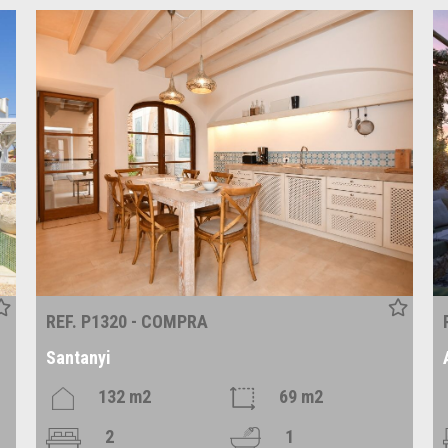
REF. P1320 - COMPRA
Santanyi
132 m2
69 m2
2
1