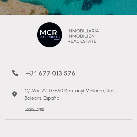
+34
677 013 576
C/ Mar 22, 07650 Santanyí Mallorca, Illes
Balears, España
Cómo llegar