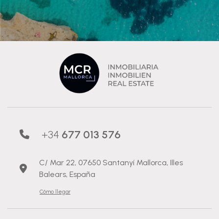
+34
677 013 576
C/ Mar 22, 07650 Santanyí Mallorca, Illes
Balears, España
Cómo llegar