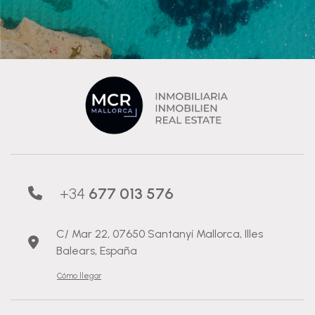
+34
677 013 576
C/ Mar 22, 07650 Santanyí Mallorca, Illes
Balears, España
Cómo llegar