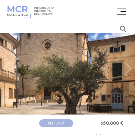
650.000 €
REF. S1084