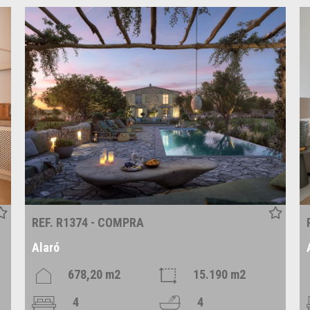
REF. R1374 - COMPRA
Alaró
678,20 m2
15.190 m2
4
4