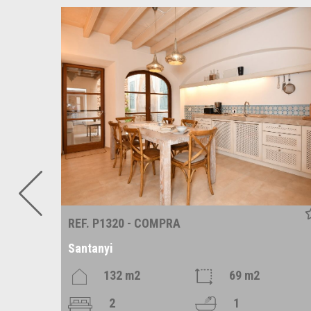
REF. P1320 - COMPRA
Santanyi
m2
132 m2
69 m2
2
1