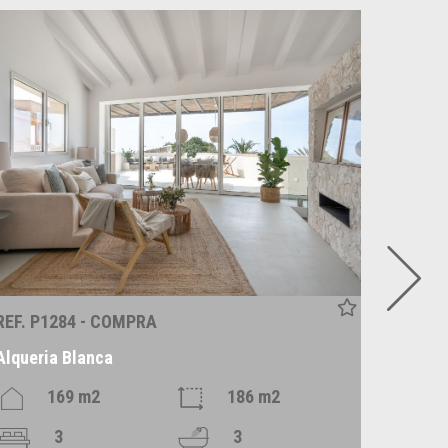
REF. P1284 - COMPRA
REF. C
Alqueria Blanca
Santan
169 m2
186 m2
3
3