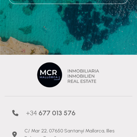
+34
677 013 576
C/ Mar 22, 07650 Santanyí Mallorca, Illes