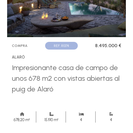
8.495.000 €
COMPRA
REF. R1374
ALARÓ
Impresionante casa de campo de
unos 678 m2 con vistas abiertas al
puig de Alaró
678,20 m²
15.190 m²
4
4