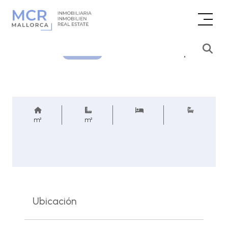
Consultar precio
REF.
m²
m²
Ubicación